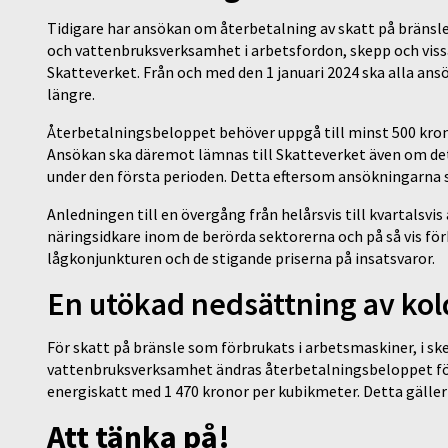
Tidigare har ansökan om återbetalning av skatt på bränsle
och vattenbruksverksamhet i arbetsfordon, skepp och vissa 
Skatteverket. Från och med den 1 januari 2024 ska alla an
längre.
Återbetalningsbeloppet behöver uppgå till minst 500 krono
Ansökan ska däremot lämnas till Skatteverket även om det
under den första perioden. Detta eftersom ansökningarna 
Anledningen till en övergång från helårsvis till kvartalsvis
näringsidkare inom de berörda sektorerna och på så vis fö
lågkonjunkturen och de stigande priserna på insatsvaror.
En utökad nedsättning av kol
För skatt på bränsle som förbrukats i arbetsmaskiner, i sk
vattenbruksverksamhet ändras återbetalningsbeloppet för 
energiskatt med 1 470 kronor per kubikmeter. Detta gälle
Att tänka på!