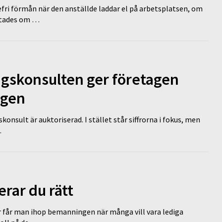
efri förmån när den anställde laddar el på arbetsplatsen, om
lutades om …
ngskonsulten ger företagen
ägen
nsult är auktoriserad. I stället står siffrorna i fokus, men
…
erar du rätt
r får man ihop bemanningen när många vill vara lediga