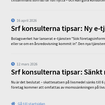
tillsammans som du får full nytta – och kan göra konsulten
16 april 2026
Srf konsulterna tipsar: Ny e-
Bolagsverket har lanserat e-tjänsten ”Sök företagsinforma
eller se om en årsredovisning kommit in”. Den nya tjänst
12 mars 2026
Srf konsulterna tipsar: Sänkt
Nu är det beslutat – skattesatsen på livsmedel sänks till 6
företag kommer att omfattas av momssänkningen på livs
Gå till startsidan