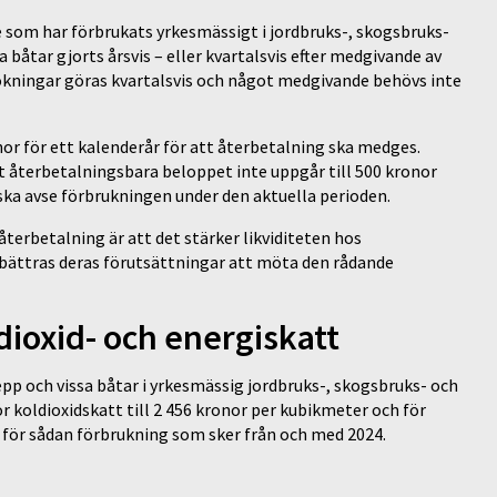
 som har förbrukats yrkesmässigt i jordbruks-, skogsbruks-
båtar gjorts årsvis – eller kvartalsvis efter medgivande av
sökningar göras kvartalsvis och något medgivande behövs inte
r för ett kalenderår för att återbetalning ska medges.
 återbetalningsbara beloppet inte uppgår till 500 kronor
ska avse förbrukningen under den aktuella perioden.
 återbetalning är att det stärker likviditeten hos
rbättras deras förutsättningar att möta den rådande
dioxid- och energiskatt
epp och vissa båtar i yrkesmässig jordbruks-, skogsbruks- och
koldioxidskatt till 2 456 kronor per kubikmeter och för
r för sådan förbrukning som sker från och med 2024.