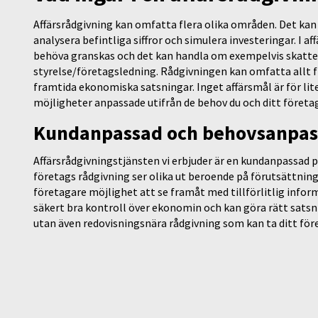
Affärsrådgivning kan omfatta flera olika områden. Det kan h
analysera befintliga siffror och simulera investeringar. I a
behöva granskas och det kan handla om exempelvis skatter
styrelse/företagsledning. Rådgivningen kan omfatta allt 
framtida ekonomiska satsningar. Inget affärsmål är för lite
möjligheter anpassade utifrån de behov du och ditt företag
Kundanpassad och behovsanpass
Affärsrådgivningstjänsten vi erbjuder är en kundanpassad p
företags rådgivning ser olika ut beroende på förutsättnin
företagare möjlighet att se framåt med tillförlitlig infor
säkert bra kontroll över ekonomin och kan göra rätt satsnin
utan även redovisningsnära rådgivning som kan ta ditt fö