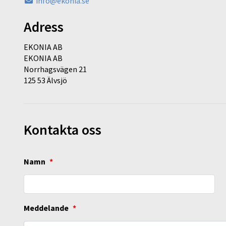
info@ekonia.se
Adress
EKONIA AB
EKONIA AB
Norrhagsvägen 21
125 53 Älvsjö
Kontakta oss
Namn
*
Meddelande
*