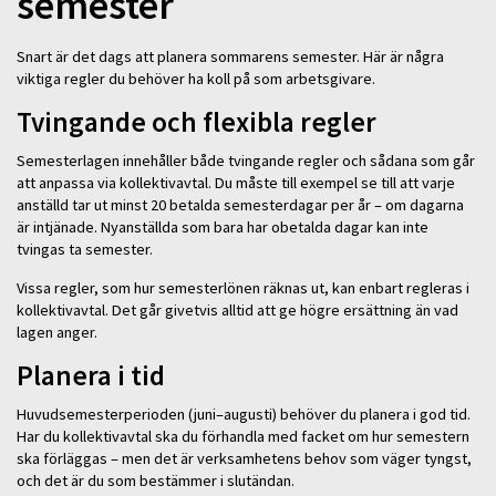
semester
Snart är det dags att planera sommarens semester. Här är några
viktiga regler du behöver ha koll på som arbetsgivare.
Tvingande och flexibla regler
Semesterlagen innehåller både tvingande regler och sådana som går
att anpassa via kollektivavtal. Du måste till exempel se till att varje
anställd tar ut minst 20 betalda semesterdagar per år – om dagarna
är intjänade. Nyanställda som bara har obetalda dagar kan inte
tvingas ta semester.
Vissa regler, som hur semesterlönen räknas ut, kan enbart regleras i
kollektivavtal. Det går givetvis alltid att ge högre ersättning än vad
lagen anger.
Planera i tid
Huvudsemesterperioden (juni–augusti) behöver du planera i god tid.
Har du kollektivavtal ska du förhandla med facket om hur semestern
ska förläggas – men det är verksamhetens behov som väger tyngst,
och det är du som bestämmer i slutändan.