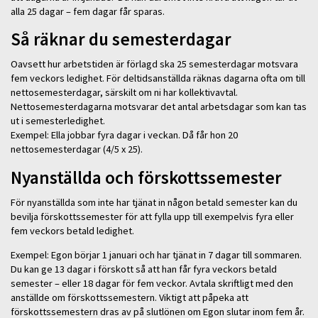
alla 25 dagar – fem dagar får sparas.
Så räknar du semesterdagar
Oavsett hur arbetstiden är förlagd ska 25 semesterdagar motsvara
fem veckors ledighet. För deltidsanställda räknas dagarna ofta om till
nettosemesterdagar, särskilt om ni har kollektivavtal.
Nettosemesterdagarna motsvarar det antal arbetsdagar som kan tas
ut i semesterledighet.
Exempel: Ella jobbar fyra dagar i veckan. Då får hon 20
nettosemesterdagar (4/5 x 25).
Nyanställda och förskottssemester
För nyanställda som inte har tjänat in någon betald semester kan du
bevilja förskottssemester för att fylla upp till exempelvis fyra eller
fem veckors betald ledighet.
Exempel: Egon börjar 1 januari och har tjänat in 7 dagar till sommaren.
Du kan ge 13 dagar i förskott så att han får fyra veckors betald
semester – eller 18 dagar för fem veckor. Avtala skriftligt med den
anställde om förskottssemestern. Viktigt att påpeka att
förskottssemestern dras av på slutlönen om Egon slutar inom fem år.