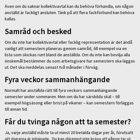
Även om du saknar kollektivavtal kan du behöva förhandla, om någon
anställd är fackligt ansluten. Tänk på att flera fackförbund kan behöva
kallas.
Samråd och besked
Om du inte har kollektivavtal eller facklig representation är det ändå
vanligt att semestern planeras genom samråd, till exempel via en
lista som skickas runt bland de anställda. Om du inte kan bevilja alla
önskemål bestämmer du som arbetsgivare hur semestern ska läggas
ut. Det ska meddelas senast två månader i förväg.
Fyra veckor sammanhängande
Normalt har anställda rätt till fyra veckors sammanhängande
semester under sommaren. Men om du har särskilda skäl – till
exempel högsäsong eller brist på vikarier – kan semestern förläggas
till annan tid.
Får du tvinga någon att ta semester?
Ja, varje anställd måste ta ut minst 20 betalda dagar per år, förutsatt
att dagarna är intjänade.
Du kan däremot inte kräva att någon tar ut