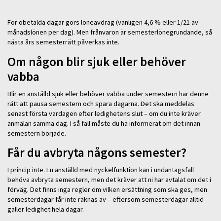
För obetalda dagar görs löneavdrag (vanligen 4,6 % eller 1/21 av
månadslönen per dag). Men frånvaron är semesterlönegrundande, så
nästa års semesterrätt påverkas inte.
Om någon blir sjuk eller behöver
vabba
Blir en anställd sjuk eller behöver vabba under semestern har denne
rätt att pausa semestern och spara dagarna. Det ska meddelas
senast första vardagen efter ledighetens slut – om du inte kräver
anmälan samma dag. I så fall måste du ha informerat om det innan
semestern började.
Får du avbryta någons semester?
I princip inte. En anställd med nyckelfunktion kan i undantagsfall
behöva avbryta semestern, men det kräver att ni har avtalat om det i
förväg. Det finns inga regler om vilken ersättning som ska ges, men
semesterdagar får inte räknas av – eftersom semesterdagar alltid
gäller ledighet hela dagar.