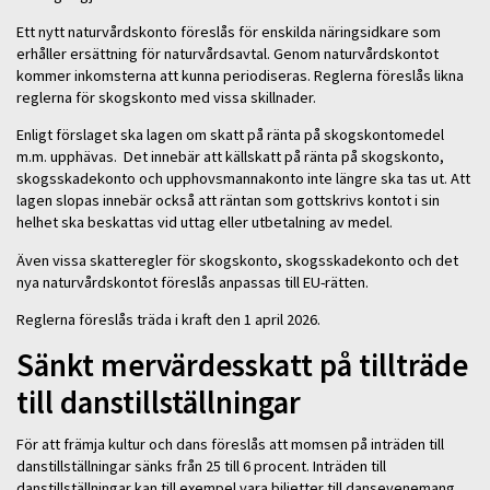
Ett nytt naturvårdskonto föreslås för enskilda näringsidkare som
erhåller ersättning för naturvårdsavtal. Genom naturvårdskontot
kommer inkomsterna att kunna periodiseras. Reglerna föreslås likna
reglerna för skogskonto med vissa skillnader.
Enligt förslaget ska lagen om skatt på ränta på skogskontomedel
m.m. upphävas. Det innebär att källskatt på ränta på skogskonto,
skogsskadekonto och upphovsmannakonto inte längre ska tas ut. Att
lagen slopas innebär också att räntan som gottskrivs kontot i sin
helhet ska beskattas vid uttag eller utbetalning av medel.
Även vissa skatteregler för skogskonto, skogsskadekonto och det
nya naturvårdskontot föreslås anpassas till EU-rätten.
Reglerna föreslås träda i kraft den 1 april 2026.
Sänkt mervärdesskatt på tillträde
till danstillställningar
För att främja kultur och dans föreslås att momsen på inträden till
danstillställningar sänks från 25 till 6 procent. Inträden till
danstillställningar kan till exempel vara biljetter till dansevenemang,