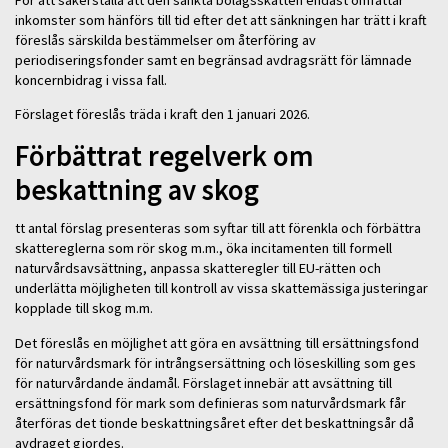
För att säkerställa att den sänkta bolagsskatten endast omfattar
inkomster som hänförs till tid efter det att sänkningen har trätt i kraft
föreslås särskilda bestämmelser om återföring av
periodiseringsfonder samt en begränsad avdragsrätt för lämnade
koncernbidrag i vissa fall.
Förslaget föreslås träda i kraft den 1 januari 2026.
Förbättrat regelverk om
beskattning av skog
tt antal förslag presenteras som syftar till att förenkla och förbättra
skattereglerna som rör skog m.m., öka incitamenten till formell
naturvårdsavsättning, anpassa skatteregler till EU-rätten och
underlätta möjligheten till kontroll av vissa skattemässiga justeringar
kopplade till skog m.m.
Det föreslås en möjlighet att göra en avsättning till ersättningsfond
för naturvårdsmark för intrångsersättning och löseskilling som ges
för naturvårdande ändamål. Förslaget innebär att avsättning till
ersättningsfond för mark som definieras som naturvårdsmark får
återföras det tionde beskattningsåret efter det beskattningsår då
avdraget gjordes.