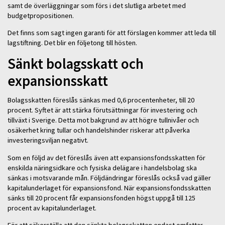
samt de överläggningar som förs i det slutliga arbetet med
budgetpropositionen.
Det finns som sagt ingen garanti för att förslagen kommer att leda till
lagstiftning. Det blir en följetong till hösten.
Sänkt bolagsskatt och
expansionsskatt
Bolagsskatten föreslås sänkas med 0,6 procentenheter, till 20
procent. Syftet är att stärka förutsättningar för investering och
tillväxt i Sverige. Detta mot bakgrund av att högre tullnivåer och
osäkerhet kring tullar och handelshinder riskerar att påverka
investeringsviljan negativt.
Som en följd av det föreslås även att expansionsfondsskatten för
enskilda näringsidkare och fysiska delägare i handelsbolag ska
sänkas i motsvarande mån. Följdändringar föreslås också vad gäller
kapitalunderlaget för expansionsfond. När expansionsfondsskatten
sänks till 20 procent får expansionsfonden högst uppgå till 125
procent av kapitalunderlaget.