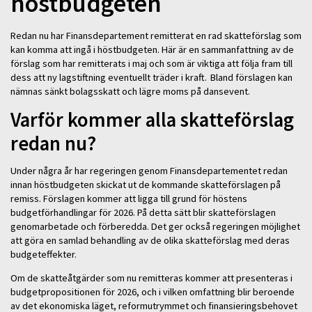
höstbudgeten
Redan nu har Finansdepartement remitterat en rad skatteförslag som
kan komma att ingå i höstbudgeten. Här är en sammanfattning av de
förslag som har remitterats i maj och som är viktiga att följa fram till
dess att ny lagstiftning eventuellt träder i kraft. Bland förslagen kan
nämnas sänkt bolagsskatt och lägre moms på dansevent.
Varför kommer alla skatteförslag
redan nu?
Under några år har regeringen genom Finansdepartementet redan
innan höstbudgeten skickat ut de kommande skatteförslagen på
remiss. Förslagen kommer att ligga till grund för höstens
budgetförhandlingar för 2026. På detta sätt blir skatteförslagen
genomarbetade och förberedda. Det ger också regeringen möjlighet
att göra en samlad behandling av de olika skatteförslag med deras
budgeteffekter.
Om de skatteåtgärder som nu remitteras kommer att presenteras i
budgetpropositionen för 2026, och i vilken omfattning blir beroende
av det ekonomiska läget, reformutrymmet och finansieringsbehovet