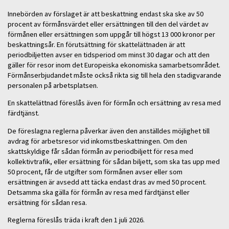
Innebörden av förslaget är att beskattning endast ska ske av 50
procent av förmånsvärdet eller ersättningen till den del värdet av
förmånen eller ersättningen som uppgår till högst 13 000 kronor per
beskattningsår. En förutsättning för skattelättnaden är att
periodbiljetten avser en tidsperiod om minst 30 dagar och att den
gäller för resor inom det Europeiska ekonomiska samarbetsområdet.
Förmånserbjudandet måste också rikta sig till hela den stadigvarande
personalen på arbetsplatsen.
En skattelättnad föreslås även för förmån och ersättning av resa med
färdtjänst.
De föreslagna reglerna påverkar även den anställdes möjlighet till
avdrag för arbetsresor vid inkomstbeskattningen. Om den
skattskyldige får sådan förmån av periodbiljett för resa med
kollektivtrafik, eller ersättning för sådan biljett, som ska tas upp med
50 procent, får de utgifter som förmånen avser eller som
ersättningen är avsedd att täcka endast dras av med 50 procent.
Detsamma ska gälla för förmån av resa med färdtjänst eller
ersättning för sådan resa.
Reglerna föreslås träda i kraft den 1 juli 2026.