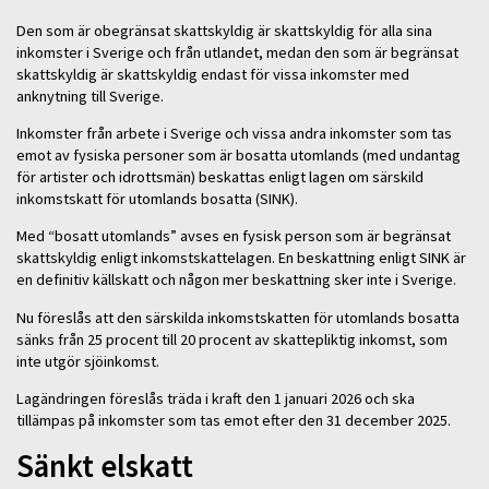
Den som är obegränsat skattskyldig är skattskyldig för alla sina
inkomster i Sverige och från utlandet, medan den som är begränsat
skattskyldig är skattskyldig endast för vissa inkomster med
anknytning till Sverige.
Inkomster från arbete i Sverige och vissa andra inkomster som tas
emot av fysiska personer som är bosatta utomlands (med undantag
för artister och idrottsmän) beskattas enligt lagen om särskild
inkomstskatt för utomlands bosatta (SINK).
Med “bosatt utomlands” avses en fysisk person som är begränsat
skattskyldig enligt inkomstskattelagen. En beskattning enligt SINK är
en definitiv källskatt och någon mer beskattning sker inte i Sverige.
Nu föreslås att den särskilda inkomstskatten för utomlands bosatta
sänks från 25 procent till 20 procent av skattepliktig inkomst, som
inte utgör sjöinkomst.
Lagändringen föreslås träda i kraft den 1 januari 2026 och ska
tillämpas på inkomster som tas emot efter den 31 december 2025.
Sänkt elskatt