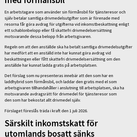
med förmånsbil
En arbetstagare som använder sin förmånsbil för tjänsteresor och
själv betalar samtliga drivmedelsutgifter som är förenade med
resorna får göra avdrag för utgifterna vid inkomstbeskattning enligt
ett schablonbelopp eller få skattefri drivmedelsersättning
motsvarande dessa belopp från arbetsgivaren.
Regeln om att den anställde ska ha betalt samtliga drivmedelsutgifter
har medfört att en anställd inte har kunnat göra avdrag vid
beskattningen eller fått skattefri drivmedelsersättning om den
anställde har kunnat ladda gratis på arbetsplatsen.
Det förslag som nu presenteras innebär att den som har en
laddhybrid som förmånsbil, och laddar den gratis med el som
arbetsgivaren tillhandahåller i anslutning till arbetsplatsen, ska ha
motsvarande avdragsrätt för drivmedel för tjänsteresor som
den som har bekostat allt drivmedel själv.
Förslaget föreslås träda i kraft den 1 juli 2026.
Särskilt inkomstskatt för
utomlands bosatt sänks