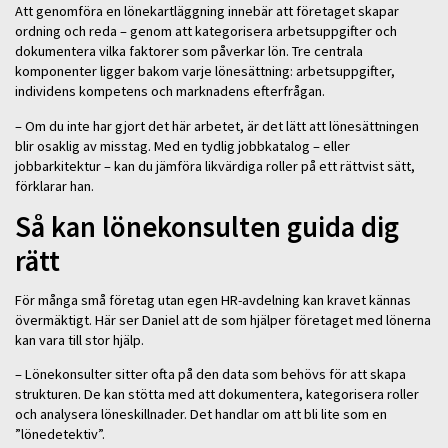
Att genomföra en lönekartläggning innebär att företaget skapar
ordning och reda – genom att kategorisera arbetsuppgifter och
dokumentera vilka faktorer som påverkar lön. Tre centrala
komponenter ligger bakom varje lönesättning: arbetsuppgifter,
individens kompetens och marknadens efterfrågan.
– Om du inte har gjort det här arbetet, är det lätt att lönesättningen
blir osaklig av misstag. Med en tydlig jobbkatalog – eller
jobbarkitektur – kan du jämföra likvärdiga roller på ett rättvist sätt,
förklarar han.
Så kan lönekonsulten guida dig
rätt
För många små företag utan egen HR-avdelning kan kravet kännas
övermäktigt. Här ser Daniel att de som hjälper företaget med lönerna
kan vara till stor hjälp.
– Lönekonsulter sitter ofta på den data som behövs för att skapa
strukturen. De kan stötta med att dokumentera, kategorisera roller
och analysera löneskillnader. Det handlar om att bli lite som en
”lönedetektiv”.