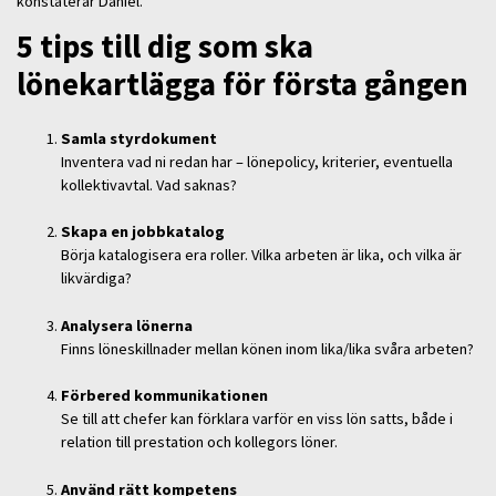
konstaterar Daniel.
5 tips till dig som ska
lönekartlägga för första gången
Samla styrdokument
Inventera vad ni redan har – lönepolicy, kriterier, eventuella
kollektivavtal. Vad saknas?
Skapa en jobbkatalog
Börja katalogisera era roller. Vilka arbeten är lika, och vilka är
likvärdiga?
Analysera lönerna
Finns löneskillnader mellan könen inom lika/lika svåra arbeten?
Förbered kommunikationen
Se till att chefer kan förklara varför en viss lön satts, både i
relation till prestation och kollegors löner.
Använd rätt kompetens