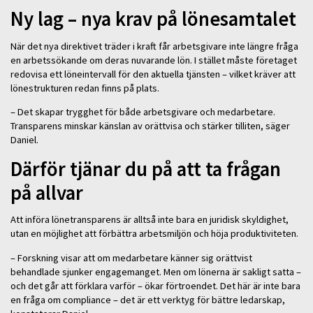
Ny lag – nya krav på lönesamtalet
När det nya direktivet träder i kraft får arbetsgivare inte längre fråga
en arbetssökande om deras nuvarande lön. I stället måste företaget
redovisa ett löneintervall för den aktuella tjänsten – vilket kräver att
lönestrukturen redan finns på plats.
– Det skapar trygghet för både arbetsgivare och medarbetare.
Transparens minskar känslan av orättvisa och stärker tilliten, säger
Daniel.
Därför tjänar du på att ta frågan
på allvar
Att införa lönetransparens är alltså inte bara en juridisk skyldighet,
utan en möjlighet att förbättra arbetsmiljön och höja produktiviteten.
– Forskning visar att om medarbetare känner sig orättvist
behandlade sjunker engagemanget. Men om lönerna är sakligt satta –
och det går att förklara varför – ökar förtroendet. Det här är inte bara
en fråga om compliance – det är ett verktyg för bättre ledarskap,