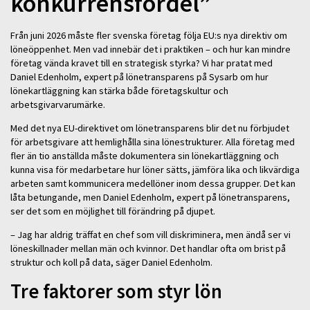
konkurrensfördel”
Från juni 2026 måste fler svenska företag följa EU:s nya direktiv om
löneöppenhet. Men vad innebär det i praktiken – och hur kan mindre
företag vända kravet till en strategisk styrka? Vi har pratat med
Daniel Edenholm, expert på lönetransparens på Sysarb om hur
lönekartläggning kan stärka både företagskultur och
arbetsgivarvarumärke.
Med det nya EU-direktivet om lönetransparens blir det nu förbjudet
för arbetsgivare att hemlighålla sina lönestrukturer. Alla företag med
fler än tio anställda måste dokumentera sin lönekartläggning och
kunna visa för medarbetare hur löner sätts, jämföra lika och likvärdiga
arbeten samt kommunicera medellöner inom dessa grupper. Det kan
låta betungande, men Daniel Edenholm, expert på lönetransparens,
ser det som en möjlighet till förändring på djupet.
– Jag har aldrig träffat en chef som vill diskriminera, men ändå ser vi
löneskillnader mellan män och kvinnor. Det handlar ofta om brist på
struktur och koll på data, säger Daniel Edenholm.
Tre faktorer som styr lön