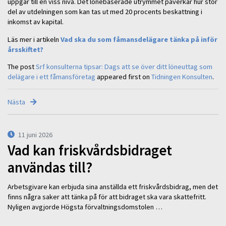
uppgår till en viss nivå. Det lönebaserade utrymmet påverkar hur stor
del av utdelningen som kan tas ut med 20 procents beskattning i
inkomst av kapital.
Läs mer i artikeln
Vad ska du som fåmansdelägare tänka på inför
årsskiftet?
The post
Srf konsulterna tipsar: Dags att se över ditt löneuttag som
delägare i ett fåmansföretag
appeared first on
Tidningen Konsulten
.
Nästa
11 juni 2026
Vad kan friskvårdsbidraget
användas till?
Arbetsgivare kan erbjuda sina anställda ett friskvårdsbidrag, men det
finns några saker att tänka på för att bidraget ska vara skattefritt.
Nyligen avgjorde Högsta förvaltningsdomstolen …