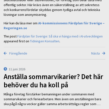
skattelättnader eller subventioner, för företag som delar data med
offentlig sektor. Här krävs även en säkerställning av att sekretess
och konkurrensfördelar skyddas genom tydliga avtal och tekniska
lösningar som anonymisering.
Här kan du läsa mer om
AI-kommissionens Färdplan för Sverige –
Regeringen.se
The post
Färdplan för Sverige: Så ska vi hänga med i AI-utvecklingen
appeared first on
Tidningen Konsulten
.
Föregående
Nästa
11 juni 2026
Anställa sommarvikarier? Det här
behöver du ha koll på
Många företag förstärker bemanningen under sommaren med
sommarvikarier och feriearbetare. Men även om anställningen bara
ska pågå några veckor gäller samma arbetsrättsliga regler som …