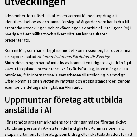
utvecklingen
I december förra året tillsattes en kommitté med uppdrag att
identifiera behov av och lämna förslag på åtgärder som kan bidra till
att stärka utvecklingen och användningen av artificiell intelligens (AI) i
Sverige på ett hållbart och säkert sätt. Nu har resultatet
presenterats.
Kommittén, som har antagit namnet AI-kommissionen, har överlämnat
sin rapport kallad
AI-kommissionens Färdplan för Sverige
.
Slutredovisningen har på initiativ av kommittén tidigarelagts från 1 juli
2025. I färdplanen presenteras 75 åtgärdsförslag, inom många olika
områden, från internationella samarbeten till utbildning. Samtidigt
lyfter kommissionen vikten av rättvisa och etiska standarder, genom
exempelvis deltagande i globala AI-initiativ.
Uppmuntrar företag att utbilda
anställda i AI
För att möta arbetsmarknadens förändringar måste företag aktivt
utbilda sin personal i AI-relaterade färdigheter. Kommissionen vill
skapa incitament för företag, som bidrag eller skattelättnader, för att