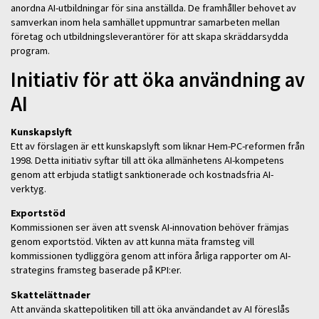
anordna AI-utbildningar för sina anställda. De framhåller behovet av
samverkan inom hela samhället uppmuntrar samarbeten mellan
företag och utbildningsleverantörer för att skapa skräddarsydda
program.
Initiativ för att öka användning av
AI
Kunskapslyft
Ett av förslagen är ett kunskapslyft som liknar Hem-PC-reformen från
1998. Detta initiativ syftar till att öka allmänhetens AI-kompetens
genom att erbjuda statligt sanktionerade och kostnadsfria AI-
verktyg.
Exportstöd
Kommissionen ser även att svensk AI-innovation behöver främjas
genom exportstöd. Vikten av att kunna mäta framsteg vill
kommissionen tydliggöra genom att införa årliga rapporter om AI-
strategins framsteg baserade på KPI:er.
Skattelättnader
Att använda skattepolitiken till att öka användandet av AI föreslås