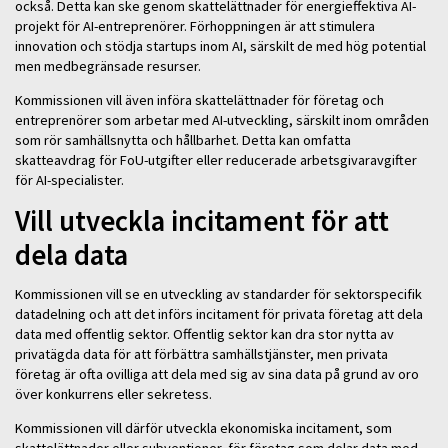
också. Detta kan ske genom skattelättnader för energieffektiva AI-
projekt för AI-entreprenörer. Förhoppningen är att stimulera
innovation och stödja startups inom AI, särskilt de med hög potential
men medbegränsade resurser.
Kommissionen vill även införa skattelättnader för företag och
entreprenörer som arbetar med AI-utveckling, särskilt inom områden
som rör samhällsnytta och hållbarhet. Detta kan omfatta
skatteavdrag för FoU-utgifter eller reducerade arbetsgivaravgifter
för AI-specialister.
Vill utveckla incitament för att
dela data
Kommissionen vill se en utveckling av standarder för sektorspecifik
datadelning och att det införs incitament för privata företag att dela
data med offentlig sektor. Offentlig sektor kan dra stor nytta av
privatägda data för att förbättra samhällstjänster, men privata
företag är ofta ovilliga att dela med sig av sina data på grund av oro
över konkurrens eller sekretess.
Kommissionen vill därför utveckla ekonomiska incitament, som