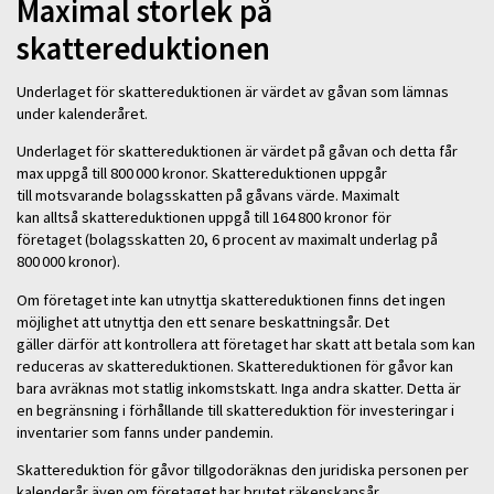
Maximal storlek på
skattereduktionen
Underlaget för skattereduktionen är värdet av gåvan som lämnas
under kalenderåret.
Underlaget för skattereduktionen är värdet på gåvan och detta får
max uppgå till 800 000 kronor. Skattereduktionen uppgår
till motsvarande bolagsskatten på gåvans värde. Maximalt
kan alltså skattereduktionen uppgå till 164 800 kronor för
företaget (bolagsskatten 20, 6 procent av maximalt underlag på
800 000 kronor).
Om företaget inte kan utnyttja skattereduktionen finns det ingen
möjlighet att utnyttja den ett senare beskattningsår. Det
gäller därför att kontrollera att företaget har skatt att betala som kan
reduceras av skattereduktionen. Skattereduktionen för gåvor kan
bara avräknas mot statlig inkomstskatt. Inga andra skatter. Detta är
en begränsning i förhållande till skattereduktion för investeringar i
inventarier som fanns under pandemin.
Skattereduktion för gåvor tillgodoräknas den juridiska personen per
kalenderår även om företaget har brutet räkenskapsår.