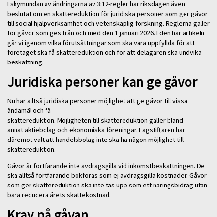
I skymundan av ändringarna av 3:12-regler har riksdagen även
beslutat om en skattereduktion för juridiska personer som ger gåvor
till social hjälpverksamhet och vetenskaplig forskning. Reglerna gäller
för gåvor som ges från och med den 1 januari 2026. I den här artikeln
går vi igenom vilka förutsättningar som ska vara uppfyllda för att
företaget ska få skattereduktion och för att delägaren ska undvika
beskattning.
Juridiska personer kan ge gåvor
Nu har alltså juridiska personer möjlighet att ge gåvor till vissa
ändamål och få
skattereduktion. Möjligheten till skattereduktion gäller bland
annat aktiebolag och ekonomiska föreningar. Lagstiftaren har
däremot valt att handelsbolag inte ska ha någon möjlighet till
skattereduktion.
Gåvor är fortfarande inte avdragsgilla vid inkomstbeskattningen. De
ska alltså fortfarande bokföras som ej avdragsgilla kostnader. Gåvor
som ger skattereduktion ska inte tas upp som ett näringsbidrag utan
bara reducera årets skattekostnad.
Krav på gåvan