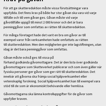
För att ge skattereduktion måste vissa förutsättningar vara
uppfyllda. Det finns krav på både hur stor gåvan ska vara vid varje
tillfälle och till vem gåvan ges. Gåvan måste vid varje
gåvotillfälle uppgå till minst 2 000 kronor och det är bara
penninggåvor som omfattas av rätten till skattereduktion.
För många företaget hade det varit en bra om gåvor av till
exempel varor från verksamheten hade omfattats av rätten
till skattereduktion. Men den möjligheten ger inte lagstiftningen, utan
idag är det bara penninggåvor som omfattas.
Gåvan måste också ges till vissa på
förhand godkända gåvomottagare. Det är den lista över godkända
gåvomottagare som Skatteverket publicerar och som även gäller när
fysiska personer ger gåvor som ger rätt till skattereduktion. Det
innebär att gåvorna ska främja social hjälpverksamhet eller
vetenskaplig forskning. Social hjälpverksamhet kan till exempel vara
stöd till de som är ekonomiskt behövande eller hemlösa.
Gåvomottagarna ska lämna kontrolluppgifter för de gåvor som
uppfyller kraven.