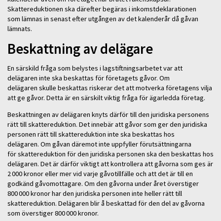
Skattereduktionen ska därefter begäras i inkomstdeklarationen
som lämnas in senast efter utgången av det kalenderår då gåvan
lämnats.
Beskattning av delägare
En särskild fråga som belystes i lagstiftningsarbetet var att
delägaren inte ska beskattas för företagets gåvor. Om
delägaren skulle beskattas riskerar det att motverka företagens vilja
att ge gåvor. Detta är en särskilt viktig fråga för ägarledda företag.
Beskattningen av delägaren knyts därför till den juridiska personens
rätt till skattereduktion. Det innebär att gåvor som ger den juridiska
personen rätt till skattereduktion inte ska beskattas hos
delägaren. Om gåvan däremot inte uppfyller förutsättningarna
för skattereduktion för den juridiska personen ska den beskattas hos
delägaren. Det är därför viktigt att kontrollera att gåvorna som ges är
2 000 kronor eller mer vid varje gåvotillfälle och att det är till en
godkänd gåvomottagare. Om den gåvorna under året överstiger
800 000 kronor har den juridiska personen inte heller rätt till
skattereduktion. Delägaren blir å beskattad för den del av gåvorna
som överstiger 800 000 kronor.