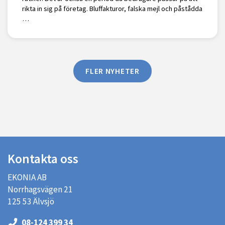
rikta in sig på företag. Bluffakturor, falska mejl och påstådda
…
FLER NYHETER
Kontakta oss
EKONIA AB
Norrhagsvägen 21
125 53 Älvsjö
08-124 399 34