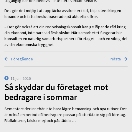
tillgänglig när den behövs – inte flera veckor senare.
Det gör det möjligt att upptäcka avvikelser i tid, följa utvecklingen
löpande och fatta beslut baserade på aktuella siffror.
– Det gör också att din redovisningskonsult kan ge löpande råd kring
din ekonomi, inte bara vid årsbokslut. När samarbetet fungerar blir
konsulten en naturlig samarbetspartner i företaget – och en viktig del
av din ekonomiska trygghet.
Föregående
Nästa
11 juni 2026
Så skyddar du företaget mot
bedragare i sommar
Semestertider innebär inte bara lägre bemanning och nya rutiner. Det
är också en period då bedragare passar på att rikta in sig på företag.
Bluffakturor, falska mejl och påstådda …