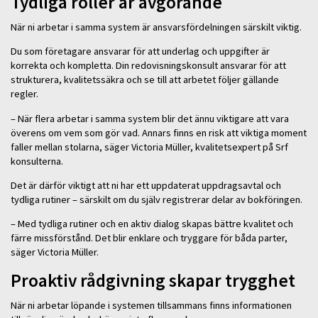
Tydliga roller är avgörande
När ni arbetar i samma system är ansvarsfördelningen särskilt viktig.
Du som företagare ansvarar för att underlag och uppgifter är
korrekta och kompletta. Din redovisningskonsult ansvarar för att
strukturera, kvalitetssäkra och se till att arbetet följer gällande
regler.
– När flera arbetar i samma system blir det ännu viktigare att vara
överens om vem som gör vad. Annars finns en risk att viktiga moment
faller mellan stolarna, säger Victoria Müller, kvalitetsexpert på Srf
konsulterna.
Det är därför viktigt att ni har ett uppdaterat uppdragsavtal och
tydliga rutiner – särskilt om du själv registrerar delar av bokföringen.
– Med tydliga rutiner och en aktiv dialog skapas bättre kvalitet och
färre missförstånd. Det blir enklare och tryggare för båda parter,
säger Victoria Müller.
Proaktiv rådgivning skapar trygghet
När ni arbetar löpande i systemen tillsammans finns informationen